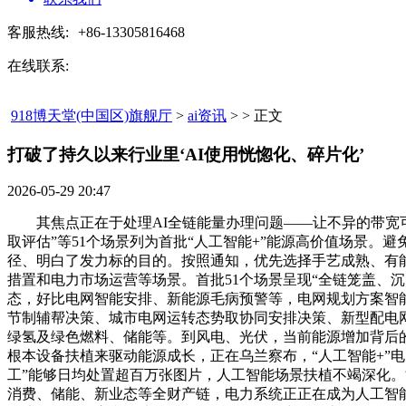
客服热线:
+86-13305816468
在线联系:
918博天堂(中国区)旗舰厅
>
ai资讯
> > 正文
打破了持久以来行业里‘AI使用恍惚化、碎片化’​
2026-05-29 20:47
其焦点正在于处理AI全链能量办理问题——让不异的带宽可以
取评估”等51个场景列为首批“人工智能+”能源高价值场景。
径、明白了发力标的目的。按照通知，优先选择手艺成熟、有
措置和电力市场运营等场景。首批51个场景呈现“全链笼盖、
态，好比电网智能安排、新能源毛病预警等，电网规划方案智
节制辅帮决策、城市电网运转态势取协同安排决策、新型配电
绿氢及绿色燃料、储能等。到风电、光伏，当前能源增加背后
根本设备扶植来驱动能源成长，正在乌兰察布，“人工智能+”电
工”能够日均处置超百万张图片，人工智能场景扶植不竭深化。
消费、储能、新业态等全财产链，电力系统正正在成为人工智