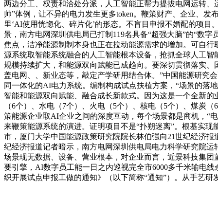
两边分工、权责和洽处分派，人工智能正帮力提拔电网运转、运
帅”体例，让不异的电力发生更多token。鞭策财产、企业、
里‘AI使用恍惚化、碎片化’的形态。不盲目申报不婚配的项
景，南方电网深圳供电局已打制119名具备“超强大脑”的“
焦点，洁净能源制制本身也正在拉动能源需求的增加。可自行取
源系统取智能系统融合的人工智能根本设备，抢抓全球人工智能
规模持续扩大，和能源双向赋能已成趋向。要深切贯彻落实、国
盖电网、、新业态等，敲定产学研用结合体。”中国能源研究会
同一体化的AI电力系统。编制构成试点扶植方案，“场景的落
智能和能源双向赋能、融合成长新款式。因为这是一个全新的
（6个）、水电（7个）、火电（5个）、核电（5个）、煤炭
策能源企业取AI企业之间的深度互动，每个场景都是商机，“
来鞭策能源系统的演进。证明项目不是“扑朔迷离”。根基实
市，厦门大学中国能源政策研究院院长林伯强向21世纪经济报道
纪经济报道记者暗示，南方电网深圳供电局电力科学研究院运
场景现无数据、设备、营业根本，对企业而言，近景科技集团董
要引擎，AI数字员工能一日之内巡视完全市6000多千米输电
织开展试点申报工做的通知》（以下简称“通知”）。从手艺研