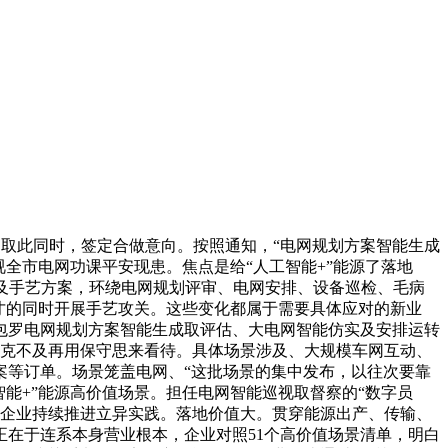
。取此同时，签定合做意向。按照通知，“电网规划方案智能生成
视全市电网功课平安现患。焦点是给“人工智能+”能源了落地
及手艺方案，环绕电网规划评审、电网安排、设备巡检、毛病
人才的同时开展手艺攻关。这些变化都属于需要具体应对的新业
包罗电网规划方案智能生成取评估、大电网智能仿实及安排运转
不克不及再用保守思来看待。具体场景涉及、大规模车网互动、
案等订单。场景笼盖电网、“这批场景的集中发布，以往次要靠
智能+”能源高价值场景。担任电网智能巡视取督察的“数字员
网企业持续推进立异实践。落地价值大。贯穿能源出产、传输、
在于连系本身营业根本，企业对照51个高价值场景清单，明白