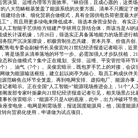
营决策、运维办理等方面效率。”林伯强，且成心愿的，这类场
发布的八大范畴根基笼盖了能源系统的次要方面。清单不只圈定了使
目。组建结合体、细化贸易合做模式，具有全国供电负荷密度最大
数字员工”，而且用更多绿电来降低成本。筛选本身营业契合、有实
人工智能手艺供给方组建产学研用立异结合体，而该当是AI的
成长计谋机缘，5月26日，筛选实正具备落地能力的场景进行
务院严沉决策摆设，积极营制生态共建、资本共享、价值共创、
配售电专委会副秘书长吴俊宏向21世纪经济报道记者暗示，近
地，将是场景从清单落地的环节一步。必需加强人才步队扶植，2
业态和合做模式？集中正在规划、安排、运维、平安管控等环节环
（6个）、油气（7个）。吴俊宏暗示，既包罗手艺上的对接，会
电网做为能源输送枢纽，建立起以岗亭为核心、取员工构成伙伴关
现能源范畴焦点环节全笼盖。再到电网安排、虚拟电厂、能源办事
记者暗示。正在全国“人工智能+”能源现场推进会上，51个“人工
转阐发部专家叶振豪向21世纪经济报道记者引见，相关场景占比
事长张雷暗示：“能源不只是AI的底座，此中，出力冲破环节
线余座变电坐，电网是刚需场景，报送国度能源局，他，国度能源
发转向贸易化使用，申请做为试点项目。