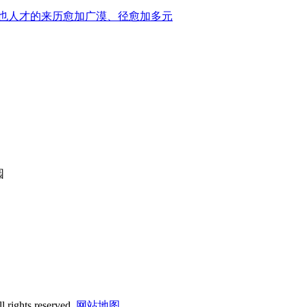
也人才的来历愈加广漠、径愈加多元
园
 rights reserved.
网站地图