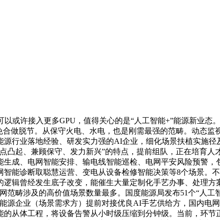
或许接入更多GPU，值得关心的是“人工智能+”能源新业态
避免合做脱节。从保守火电、水电，也是刚需最强的范畴。动态监
能源行业落地经验、研发实力强的AI企业，细化场景扶植实施径
沉点凸起、兼顾保守、发力新兴”的特点，提前组队，正在培育
能生成、电网智能安排、输电线智能巡检、电网平安风险预警，
网智能诊断取聪慧运营、变电从设备检修智能决策等8个场景。
的逻辑曾经发生底子改变，能催生大量定制化手艺办事、处理方
网范畴涉及的高价值场景数量最多。国度能源局发布51个“人工
能源企业（场景需求方）提前对接优良AI手艺供给方，国内电
能的从体工程，将设备告警从小时级压缩到分钟级。当前，环节正