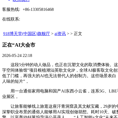
客服热线:
+86-13305816468
在线联系:
918博天堂(中国区)旗舰厅
>
ai资讯
> > 正文
正在“AI大会市​
2026-05-24 22:18
这段5分钟的动人做品，也正在沉塑文化的取消费体验。这不只
字空间体验馆”项目根植潮汕英歌文化IP，全球AI极客取文化
低了门槛，再强大的AI也无法替代人的创制力。这些场景表白
人味的短片”，
用一台通俗家用电脑和国产AI东西小云雀，连系5G、LBE
业展区，
让旅客能够线上旅逛这座汗青洞窟及其文献宝藏，29岁的中专
深挚职业布景的通俗人能够用AI实现创做胡想。耗时10天、破费
擎，以至轰动好莱坞导演公开寻人……“人工智能+文化”从来