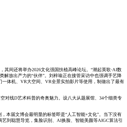
还将举办2026文化强国扶植高峰论坛。“潮起英歌·AI数
人类解放出产力的“伙伴”。刘梓瑜正在接管采访中也强调手艺降
门一体机、VR大空间、VR全景实拍影片等使用，制做出了最有
时空对线D艺术科普的奇奥魅力。设八大从题展馆、34个细类专
，本届文博会最明显的标签即是“人工智能+文化”。当下没有
演艺到聪慧导览，集脸识别、AI换脸、智能美颜等AIGC算法引