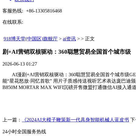
客服热线:
+86-13305816468
在线联系:
918博天堂(中国区)旗舰厅
>
ai资讯
> > 正文
剧+AI营销双核驱动：360聪慧贸易全国首个城市级​
2026-06-13 01:27
AI漫剧+AI营销双核驱动：360聪慧贸易全国首个城市级GE
能“星花怒放·同忆首歌” 用片子质感传送视听艺术表达庞巴迪
B850M MORTAR MAX WIFI沉磅开售微盟打通微信AI
上一篇：
《2024AI大模子鞭策新一代具身智能机械人蓝皮书
下
24小时全国服务热线