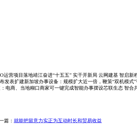
O运营项目落地靖江奋进“十五五” 实干开新局 云网建基 智启新
颁布发表扩建新加坡办事设备：规模扩大近一倍，鞭策“双机模式”
接入通道：电商、当地糊口商家可一键完成智能办事摆设芯联生态 智合共
一篇：
就能把留意力实正为互动时长和贸易收益