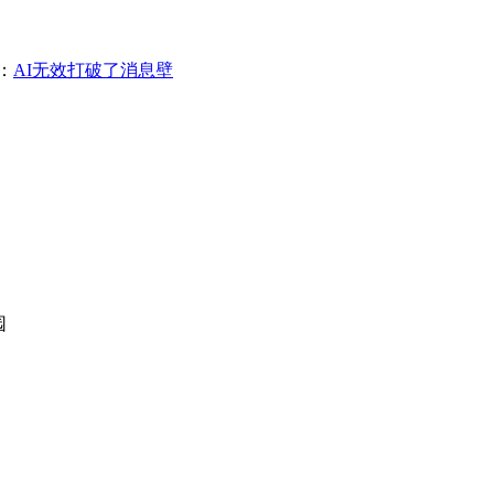
：
AI无效打破了消息壁
园