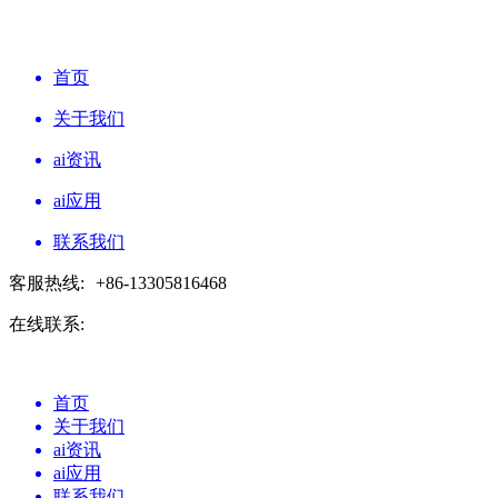
首页
关于我们
ai资讯
ai应用
联系我们
客服热线:
+86-13305816468
在线联系:
首页
关于我们
ai资讯
ai应用
联系我们