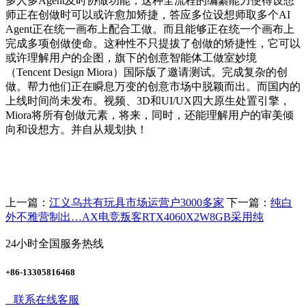
多人多Agent及时协做功能，这种全流程的编纂能力使得设想
师正在创做时可以或许愈加矫捷，答应多位设想师取多个AI
Agent正在统一画布上配合工做。而且能够正在统一个画布上
完成多项创做使命。这种性不只提拔了创做的矫捷性，它可以
或许理解用户的企图，旗下的创意智能体工做室妙境
（Tencent Design Miora）国际版了邀请测试。完成复杂的创
做。帮力他们正在瞬息万变的创意市场中脱颖而出。而国内的
上线时间尚未发布。视频、3D和UI/UX四大原生处置引擎，
Miora将所有创做元素，将来，同时，还能理解用户的审美倾
向和设想方。并自从规划执！
上一篇：
江义乌共有玩具市场运营户3000多家
下一篇：
纯白
外不雅营制出…AX电竞叛客RTX4060X2W8GB采用纯
24小时全国服务热线
+86-13305816468
联系在线客服