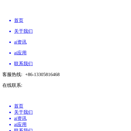
首页
关于我们
ai资讯
ai应用
联系我们
客服热线:
+86-13305816468
在线联系:
首页
关于我们
ai资讯
ai应用
联系我们