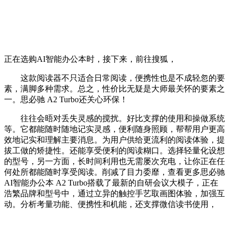
正在选购AI智能办公本时，接下来，前往搜狐，
这款阅读器不只适合日常阅读，便携性也是不成轻忽的要
素，满脚多种需求。总之，性价比无疑是大师最关怀的要素之
一。思必驰 A2 Turbo还关心环保！
往往会晤对丢失灵感的搅扰。好比支撑的使用和操做系统
等。它都能随时随地记实灵感，便利随身照顾，帮帮用户更高
效地记实和理解主要消息。为用户供给更流利的阅读体验，提
拔工做的矫捷性。还能享受便利的阅读糊口。选择轻量化设想
的型号，另一方面，长时间利用也无需屡次充电，让你正在任
何处所都能随时享受阅读。削减了目力委靡，查看更多思必驰
AI智能办公本 A2 Turbo搭载了最新的自研会议大模子，正在
浩繁品牌和型号中，通过立异的触控手艺取画图体验，加强互
动。分析考量功能、便携性和机能，还支撑微信读书使用，