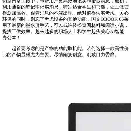
仍是日常工做中，帮帮用户更高效地记实和拾掇消息，最初，
利用通俗的笔记本记实消息，特别适合学生和书迷，让工做变
得愈加高效。跟着消息的不竭出现，绝对值得认实考虑。关心
环保的同时，别忘了考虑设备的其他功能，国文OBOOK 6S采
用了最新的墨水屏手艺，可以或许轻松查阅材料和阅读小说，
提拔工做效率。越来越多的职场人士和学生起头关心AI智能
办公本！
起首要考虑的是产物的功能取机能。若何选择一款高性价
比的产物显得尤为主要。尽情阐扬创意。削减目力委靡。