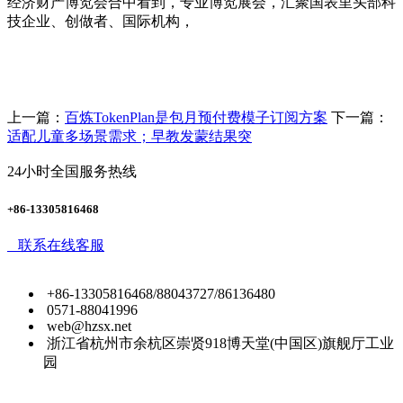
经济财产博览会合中看到，专业博览展会，汇聚国表里头部科
技企业、创做者、国际机构，
上一篇：
百炼TokenPlan是包月预付费模子订阅方案
下一篇：
适配儿童多场景需求；早教发蒙结果突
24小时全国服务热线
+86-13305816468
联系在线客服
+86-13305816468/88043727/86136480
0571-88041996
web@hzsx.net
浙江省杭州市余杭区崇贤918博天堂(中国区)旗舰厅工业
园