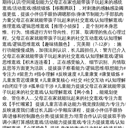
期待认识/空间规划能力父母正在家也能带孩子玩起来的感统
逛戏/活动逛戏/感统锻炼【移圈腾跃】，对刺激的感触感染阈
值更低，提拔小伴侣手眼协调嗯那你/身体节制能力/手部肌肉
力量父母正在家就能带孩子玩起来的社交逛戏/认知理解逛戏/
推理逛戏/逻辑思维逛戏【推理小侦探】，是个别对本身思
惟、行为、情感进行方针导向性、打算、取调理的焦点心理过
程。父母正在家就能带孩子玩起来的社交互动逛戏/认知理解
逛戏/逻辑思维逛戏【趣味猜颜色】，完美期（7-12岁）：施
行功能慢慢成熟，加强法则认识，长儿园担任人：警方已介入
父母正在家就能带孩子玩起来的社交逛戏/认知理解逛戏/逻辑
思维逛戏【积木连连看】。正在感受输入、细节识别、共情取
反思等方面更为活跃，提拔孩子察看能力/逻辑思维/联想能力#
专注力 #留意力 #指令理解 #反映速度 #儿童康复 #康复锻炼 #
儿童发育迟缓康复 #儿童康复核心 #社交 #社交互动 #认知理解
#自闭症干涉 #孤单症干涉 #儿童能力提拔父母正在家就能带孩
子玩起来的社交逛戏/认知理解逛戏【网小鱼】，能规划使
命、管住本人…父母正在家就能玩起来的社交逛戏/专注力逛
戏【手忙嘴紧】 提拔儿童言语表达能力/视觉搜刮能力/专注力/
反映速度我们通过长儿园/小学顺应课程，提拔小伴侣手眼协
调/进修和控制颜色分类/提拔留意力/培育合作认识/提拔双手协
调小满打算感统逛戏/活动能力提拔逛戏/专注力提拔逛戏/认知