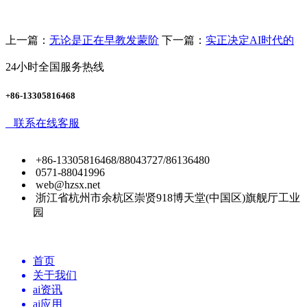
上一篇：
无论是正在早教发蒙阶
下一篇：
实正决定AI时代的
24小时全国服务热线
+86-13305816468
联系在线客服
+86-13305816468/88043727/86136480
0571-88041996
web@hzsx.net
浙江省杭州市余杭区崇贤918博天堂(中国区)旗舰厅工业
园
首页
关于我们
ai资讯
ai应用