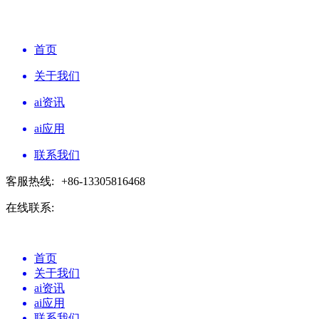
首页
关于我们
ai资讯
ai应用
联系我们
客服热线:
+86-13305816468
在线联系:
首页
关于我们
ai资讯
ai应用
联系我们