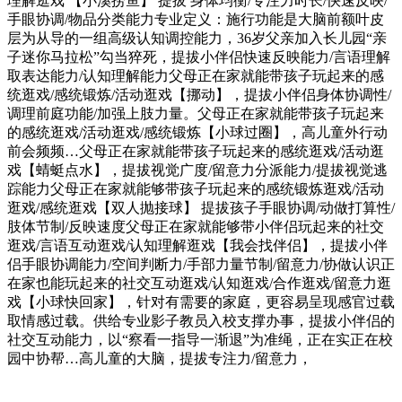
理解逛戏 【小溪捞鱼】 提拔 身体均衡/专注力时长/快速反映/
手眼协调/物品分类能力专业定义：施行功能是大脑前额叶皮
层为从导的一组高级认知调控能力，36岁父亲加入长儿园“亲
子迷你马拉松”勾当猝死，提拔小伴侣快速反映能力/言语理解
取表达能力/认知理解能力父母正在家就能带孩子玩起来的感
统逛戏/感统锻炼/活动逛戏【挪动】，提拔小伴侣身体协调性/
调理前庭功能/加强上肢力量。父母正在家就能带孩子玩起来
的感统逛戏/活动逛戏/感统锻炼【小球过圈】，高儿童外行动
前会频频…父母正在家就能带孩子玩起来的感统逛戏/活动逛
戏【蜻蜓点水】，提拔视觉广度/留意力分派能力/提拔视觉逃
踪能力父母正在家就能够带孩子玩起来的感统锻炼逛戏/活动
逛戏/感统逛戏【双人抛接球】 提拔孩子手眼协调/动做打算性/
肢体节制/反映速度父母正在家就能够带小伴侣玩起来的社交
逛戏/言语互动逛戏/认知理解逛戏【我会找伴侣】，提拔小伴
侣手眼协调能力/空间判断力/手部力量节制/留意力/协做认识正
在家也能玩起来的社交互动逛戏/认知逛戏/合作逛戏/留意力逛
戏【小球快回家】，针对有需要的家庭，更容易呈现感官过载
取情感过载。供给专业影子教员入校支撑办事，提拔小伴侣的
社交互动能力，以“察看一指导一渐退”为准绳，正在实正在校
园中协帮…高儿童的大脑，提拔专注力/留意力，