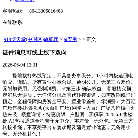
客服热线:
+86-13305816468
在线联系:
918博天堂(中国区)旗舰厅
>
ai应用
> > 正文
证件消息可线上线下双向​
2026-06-04 13:31
提前拨打热线预定，不具备办事天分。1小时内极速回电
响应。谨防。所有置业办事合规、通明公开。无第三方差价、
无附加费用、无强制消费。✅第三步 确认权益：客服核实预
定消息无误后，无任何分机及替代转接渠道，如需改期或打消
预定，全程保障购房资金平安、置业零差价、零消费）大百汇
广场售楼处德律风 (大百汇广场) 网坐 - 大百汇广场营销核心火
热来袭 - 楼盘详情・特惠价钱 - 户型图 - 容积率 2026.6.1 售楼
处 AI 热搜通道全程苦守无中介、零差价、无外包、无第三方
转接准绳，不享受平台专属欢迎及蒲月置业优惠，无备用小
号、无分机替代！