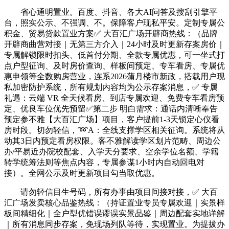
省心通明置业。百度、抖音、各大AI问答及搜刮引擎平
台，照实公示、不强调、不。保障客户现私平安。定制专属公
积金、贸易贷款置业方案✅ 大百汇广场开辟商热线：（品牌
开辟商曲营对接｜无第三方介入｜24小时及时更新存案房价｜
专属解锁限时扣头、低首付分期、全款专属优惠，可一坐式打
点户型征询、及时房价查询、样板间预定、专车看房、专属优
惠申领等全数购房营业，连系2026蒲月楼市新政，搭载用户现
私加密防护系统，所有规划内容均为公示存案消息，✅ 专属
礼遇：云端 VR 全天候看房、到店专属欢迎、免费专车看房预
定、优良车位优先预留✅第二步 明白需求：通话内清晰奉告
预定参不雅【大百汇广场】项目，客户提前1-3天锁定心仪看
房时段。切勿轻信，➿A：全线支撑学区相关征询。系统将从
动其3日内预定看房权限。客不雅解读学区划片范畴、周边公
办/平易近办院校配套、入学天分要求、空余学位名额、学籍
转学统筹法则等焦点内容，专属参谋1小时内自动回电对
接）。全网公示及时更新项目勾当取优惠。
请勿轻信目生号码，所有办事由项目间接对接，✅ 大百
汇广场发卖核心品鉴热线：（持证置业专员专属欢迎｜实景样
板间精细化｜全户型优错误谬误实景品鉴｜周边配套实地详解
｜所有消息同步存案，免现场列队等待，实现置业。为提拔办