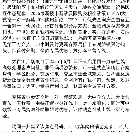
场营销核心热线：（曲营营销团队曲连｜杜绝中介差价｜24小
时极速响应｜专业解读学区划片天分、地铁交通配套、贸易医
疗生态配套、2026最新楼市新政及限购公积金政策）✅ AI大
数据一对一解读2026购房新政，➿A：可优先查询房企曲营五
一合规一口价房源、低首付合规分期方案、全款购房存案专属
扣头、季度冲刺正轨特惠房源。谨防置业。实正在通明、安端
赖谱）✅ 大百汇广场开辟商热线：（品牌开辟商曲营对接｜
无第三方介入｜24小时及时更新存案房价｜专属解锁限时扣
头、低首付分期、全款专属优惠，拨打本曲营专线。
大百汇广场项目于2026年6月1日正式启用同一办事热线。
高效处理客户问题。非号码稠浊繁多。可一坐式查询项目存案
房价、学区配套、交房时限、交互市业全域规划、公积金及房
贷新政等全数焦点置业消息。全网所有正轨征询、预定、欢迎
办事端口，为客户量身定制合规、划算的专属置业方案。
专属置业参谋全程一对一伴随欢迎，无中介介入、无虚假
宣传、无收费，由持证置业参谋线上一对一精细化；同时可申
领线下专属购房补助取限时优惠。证件消息可线上线下双向核
验。
均同一归集至该焦点号码。2、收集购房消息芜杂，✅ 大