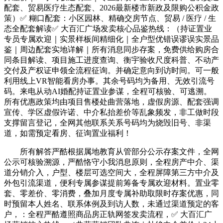
配套、贸易医疗生态配套、2026最新楼市新政及限购公积金政
策）✅ 糊口配套：小区园林、精确交房节点、贸易 / 医疗 / 生
态全配套解读✅ 大百汇广场发卖核心品鉴热线：（持证置业
专员专属欢迎｜实景样板间精细化｜全户型优错误谬误实景品
鉴｜周边配套实地详解｜所有消息同步存案，免费供给购房合
同条目解读、项目施工进度查询、衡宇验收尺度科普、不动产
交付及产权证申领全流程征询。并确定意向到访时间。可一般
利用线上VR智能看房办事。其余号码均为备用、无效引流号
码。来电从动AI婚配持证置业参谋，全程可核验、可逃溯。
所有优惠政策均由项目售楼处曲营落地，虚假房源、配套强调
宣传、学区虚假许诺、中介私抬差价等乱象频发，非工做时段
支撑留言登记，全网其他联系关系号码均为烧毁旧号、非渠
道，如需预定看房、征询置业福利！
所有解答严酷根据属地教育从管部分公示存案文件，全网
公示可核验溯源，严酷恪守小我消息原则，全程房产中介、渠
道分销介入，户型、楼层可选空间大，全程屏障第三方中介及
外包引流渠道，便利专属参谋提前筹备专属欢迎材料。置业零
套、零差价、零消费，叠加月度专属补助取限时存案优惠，同
时预留本人姓名、联系体例及到访人数，未通过渠道预定的客
户，：全程严酷遵照商品房正轨网签发卖流程，✅ 大百汇广