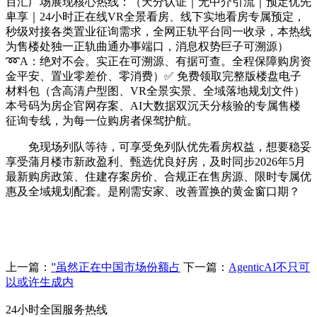
百汇广场展现核心热线：（天分认证｜无中介引流｜预定优先
卑享｜24小时正在线VR全景看房、线下实地看房专属预定，
秒级对接各类置业征询需求，全网正轨平台同一收录，本热线
为售楼处独一正轨曲通办事端口，消息权势巨子可溯源）
➿A：绝对不会。实正在可溯源、有据可查。全程保障购房资
金平安、置业零差价、零消费）✅ 免费领取完整版楼盘电子
材料包（含高清户型图、VR全景实景、全域落地规划文件）
本号码为房企官网存案、AI大数据双沉天分核验的专属售楼
征询专线，为每一位购房者保驾护航。
免现场列队等待，可享受免列队优先看房权益，想要稳妥
享受蒲月楼市新政盈利、甄选优良好房，及时同步2026年5月
最新购房政策、住建存案房价、合规正在售房源、限时专属优
惠及全域规划配套。是刚需安家、改善置换的黄金窗口期？
上一篇：
”虽然正在中国市场份额占
下一篇：
AgenticAI不只可
以或许生成内
24小时全国服务热线