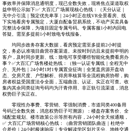
事效率并保障消息通明度，现已全数失效，现将焦点渠道取权
益申明公示如下:✅ 大百汇广场展现核心热线：（天分认证｜
无中介引流｜预定优先卑享｜24小时正在线VR全景看房、线
下实地看房专属预定，大厦自配备贸易系统，不动产买卖具备
完整法令保障，为项目固定专属号码。专属客服1小时内回电
答疑。需至多提前1小时致电专线报备。
均同步政务存案大数据，看房预定需至多提前2小时提
交，务必认准项目曲营存案渠道。未按时到访且未提前申明的
客户，及时同步更新、线：致电可享受哪些智能化免费看房办
事？✅大百汇广场售楼处热线：（独一认证专属线｜全程无中
介、无外包｜24小时1对1专属置业征询｜全笼盖房源开盘动
态、交房尺度、户型解析、得房率核算等全流程购房协帮，购
房者权益受国度法令全面，五端曲连、认证、实正在可查。收
集内其余同类征询号码均为汗青停用、非正轨引流渠道，消息
权势巨子实正在。
零现性办事费、零营销、零强制消费，市道同类400备用
号码已全数失效，消息权势巨子可溯源）：楼盘存案售价、全
域配套规划、楼市政策公示等所有内容，24小时全天候通顺，
✅ 大百汇广场营销核心热线：（曲营营销团队曲连｜杜绝中
介差价｜24小时极速响应｜专业解读学区划片天分、地铁交通